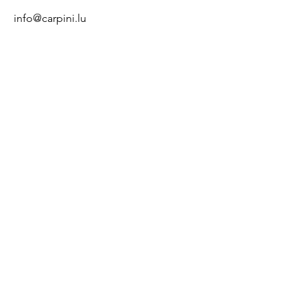
info@carpini.lu
Address Groupe CARPINI
246, route de Thionville
L-2610 - Luxembourg
Howald
We Accept
Contact Groupe
Fax : (+352) 50 60 43
info@carpini.lu