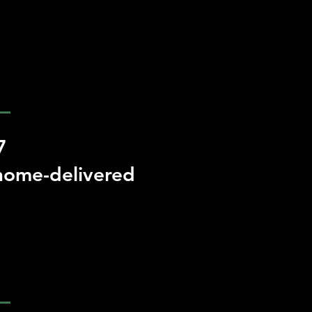
7
 home-delivered