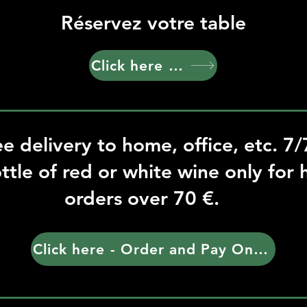
Réservez votre table
Click here - Order and Pay Online
ee delivery to home, office, etc. 7/
ttle of red or white wine only for
orders over 70 €.
Click here - Order and Pay Online