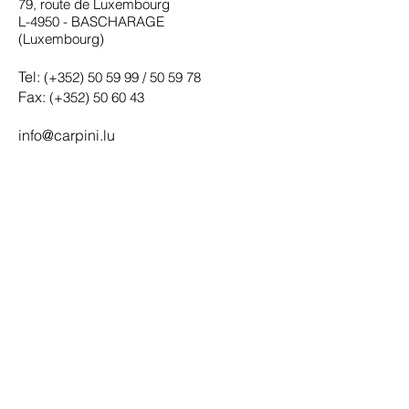
79, route de Luxembourg
L-4950 - BASCHARAGE
(Luxembourg)
Tel:
(+352) 50 59 99 / 50 59 78
Fax:
(+352) 50 60 43
info@carpini.lu
Adresse Groupe CARPINI
246, route de Thionville
L-2610 - Luxembourg
Howald
Cartes acceptées