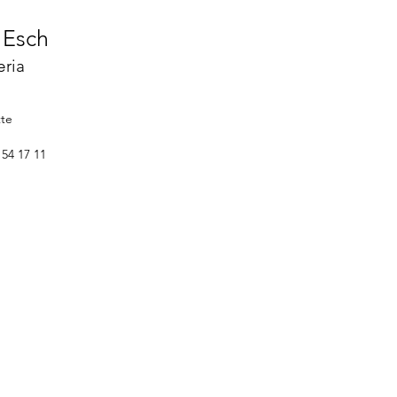
I
Esch
eria
tte
 54 17 11