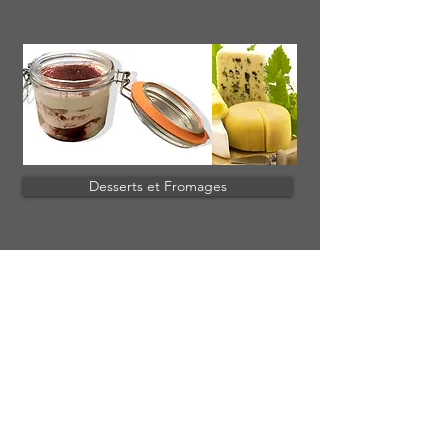
Desserts et Fromages
Adresse Groupe CARPINI
246, route de Thionville
L-2610 - Luxembourg
Howald