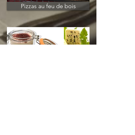
Pizzas au feu de bois
Desserts, Fromages
Adresse Groupe CARPINI
246, route de Thionville
L-2610 - Luxembourg
Howald