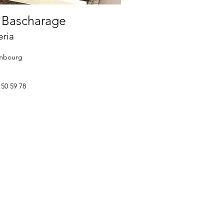
I
Bascharage
eria
embourg
 50 59 78