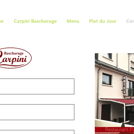
pe
Carpini Bascharage
Menu
Plat du Jour
Con